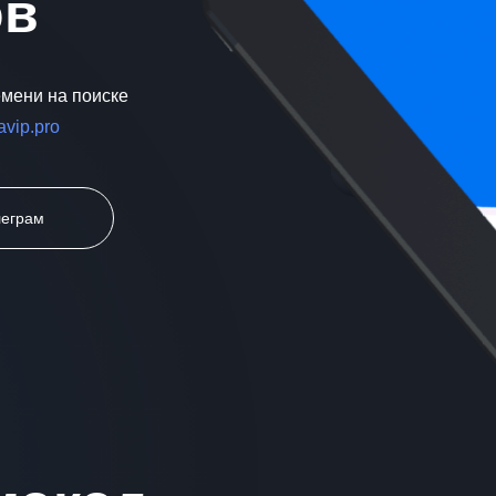
ов
емени на поиске
avip.pro
леграм