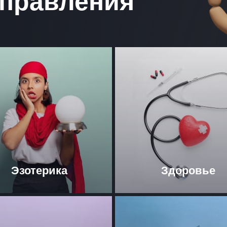
правления
Эзотерика
Здоровье