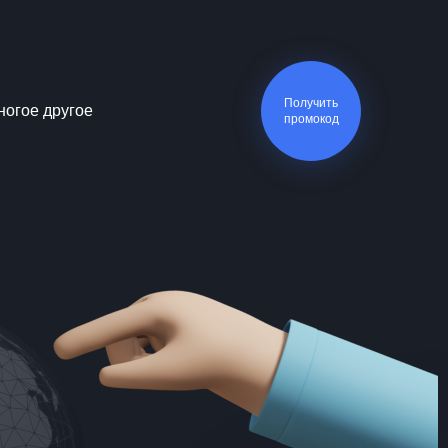
Получить
ногое другое
промокод