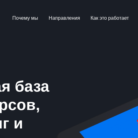
Почему мы
Направления
Как это работает
я база
рсов,
г и