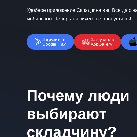
Удобное приложение Складчина вип Всегда с на
мобильном. Теперь ты ничего не пропустишь!
Загрузите в
Загрузите в
Google Play
AppGallery
Почему люди
выбирают
складчину?